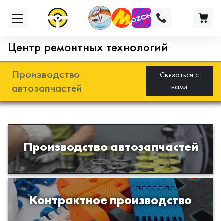
Центр ремонтных технологий
Производство
Связаться с
автозапчастей
нами
Разработка и производство деталей
Производство автозапчастей
из эластомеров для подвески
автомобиля
Производство изделий из пластиков
Контрактное производство
и полимеров по образцам либо
чертежам заказчика