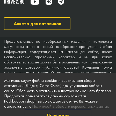
Анкета для оптовиков
Представленные на изображениях изделия и комплекты
могут отличаться от серийных образцов продукции. Любая
информация, содержащаяся на настоящем сайте, носит
исключительно справочный характер и ни при каких
обстоятельствах не может быть расценена как предложение
заключить договор (публичная оферта). Компания Точка
опоры не дает гарантий по поводу своевременности,
точности и полноты информации на веб-сайте, а также по
Мы используем файлы cookies и сервисы для сбора
поводу беспрепятственного доступа к нему в любое время.
статистики (Яндекс, CarrotQuest) для улучшения работы
Технические характеристики и комплектация изделий,
сайта. Сбор можно отключить в настройках вашего бразера.
указанные на сайте, приведены для примера и могут быть
Продолжая пользоваться данным сайтом crt.ru
изменены в любое время без предварительного уведомления.
(tochkaopory.shop), вы соглашаетсь с этим. Вы можете
ознакомиться с
Политикой в области персональных данных
© Точка опоры, 2021–2026
Защита персональной информации
Принимаю