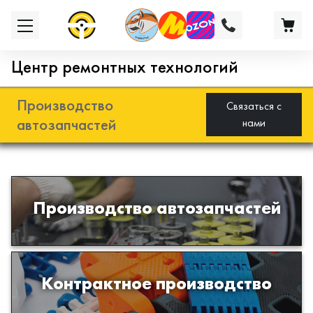
Центр ремонтных технологий
Производство
Связаться с
автозапчастей
нами
Разработка и производство деталей
Производство автозапчастей
из эластомеров для подвески
автомобиля
Производство изделий из пластиков
Контрактное производство
и полимеров по образцам либо
чертежам заказчика