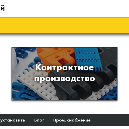
ий
Производство изделий из
Контрактное
пластиков и полимеров по
производство
образцам либо чертежам
заказчика
 установить
Блог
Пром. снабжение