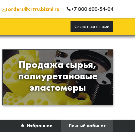
+7 800 600-54-04
orders@crtru.bizml.ru
Связаться с нами
Продажа сырья,
Продажа сырья для
полиуретановые
производства изделий из
эластомеры
полиуретана
Избранное
Личный кабинет