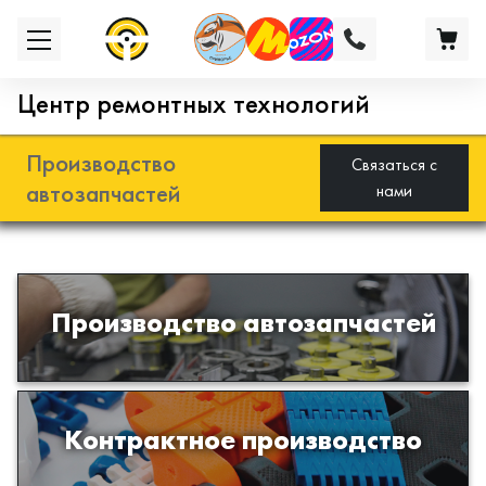
Центр ремонтных технологий
Производство
Связаться с
автозапчастей
нами
Разработка и производство деталей
Производство автозапчастей
из эластомеров для подвески
автомобиля
Производство изделий из пластиков
Контрактное производство
и полимеров по образцам либо
чертежам заказчика