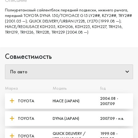
Полиуретановый сайлентблок передней подвески, нижнего рычага,
передний TOYOTA DYNA 150/TOYOACE G15 LY2##, RZY2##, TRY2##
(2001.05 —); QUICK DELIVERY/URBAN LY228, LY270 (1999.08 —);
HIACE/REGIUSACE KDH205, KDH206, KDH225, KDH227, TRH216,
TRH219, TRH226, TRH228, TRH229 (2004.08 —)
Совместимость
Марка
Модель
Год
2004.08 -
TOYOTA
HIACE (JAPAN)
2007.09
TOYOTA
DYNA (JAPAN)
2007.09 - н.в.
QUICK DELIVERY /
1999.08 -
TOYOTA