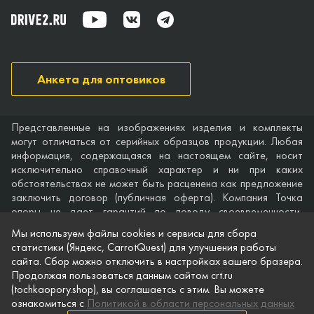
Анкета для оптовиков
Представленные на изображениях изделия и комплекты
могут отличаться от серийных образцов продукции. Любая
информация, содержащаяся на настоящем сайте, носит
исключительно справочный характер и ни при каких
обстоятельствах не может быть расценена как предложение
заключить договор (публичная оферта). Компания Точка
опоры не дает гарантий по поводу своевременности,
точности и полноты информации на веб-сайте, а также по
Мы используем файлы cookies и сервисы для сбора
поводу беспрепятственного доступа к нему в любое время.
статистики (Яндекс, CarrotQuest) для улучшения работы
Технические характеристики и комплектация изделий,
сайта. Сбор можно отключить в настройках вашего бразера.
указанные на сайте, приведены для примера и могут быть
Продолжая пользоваться данным сайтом crt.ru
изменены в любое время без предварительного уведомления.
(tochkaopory.shop), вы соглашаетсь с этим. Вы можете
ознакомиться с
Политикой в области персональных данных
© Точка опоры, 2021–2026