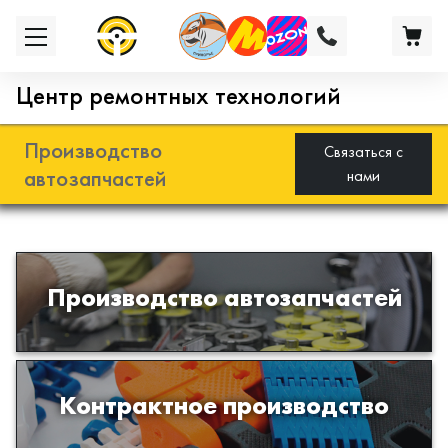
Центр ремонтных технологий
Производство
Связаться с
автозапчастей
нами
Разработка и производство деталей
Производство автозапчастей
из эластомеров для подвески
автомобиля
Производство изделий из пластиков
Контрактное производство
и полимеров по образцам либо
чертежам заказчика