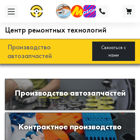
Центр ремонтных технологий
Производство
Связаться с
автозапчастей
нами
Разработка и производство деталей
Производство автозапчастей
из эластомеров для подвески
автомобиля
Производство изделий из пластиков
Контрактное производство
и полимеров по образцам либо
чертежам заказчика