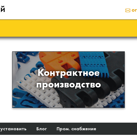
ий
or
Производство изделий из
Контрактное
пластиков и полимеров по
производство
образцам либо чертежам
заказчика
 установить
Блог
Пром. снабжение