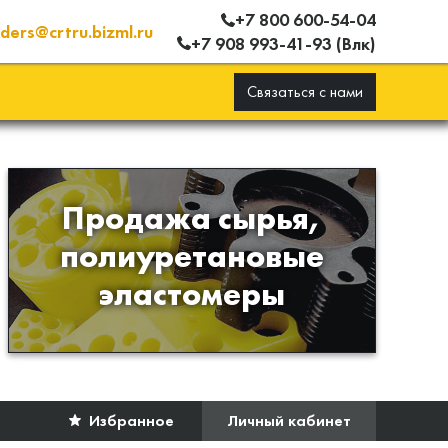
+7 800 600-54-04
ders@crtru.bizml.ru
+7 908 993-41-93 (Влк)
Связаться с нами
Продажа сырья,
Продажа сырья для
полиуретановые
производства изделий из
эластомеры
полиуретана
Избранное
Личный кабинет