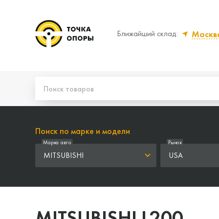
Москв
Ближайший склад:
Да, верно
Нет,
Поиск по марке и модели
Марка авто
Рынок
MITSUBISHI
USA
MITSUBISHI L200