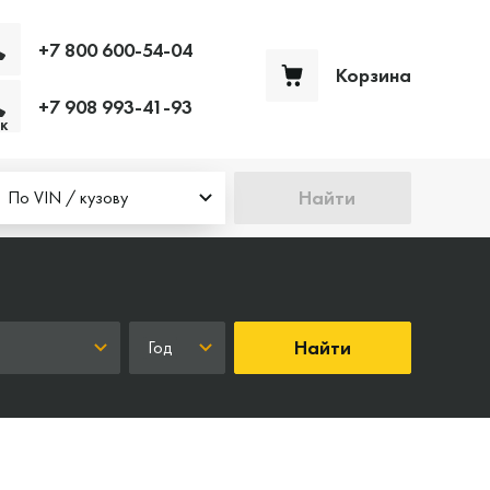
+7 800 600-54-04
Корзина
+7 908 993-41-93
Ваша корзина пуста
к
Найти
По VIN / кузову
Найти
Год