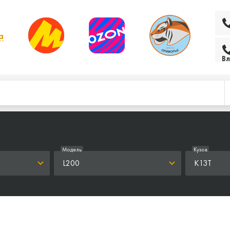
а
 выбрать другой
Вл
Модель
Кузов
L200
K13T