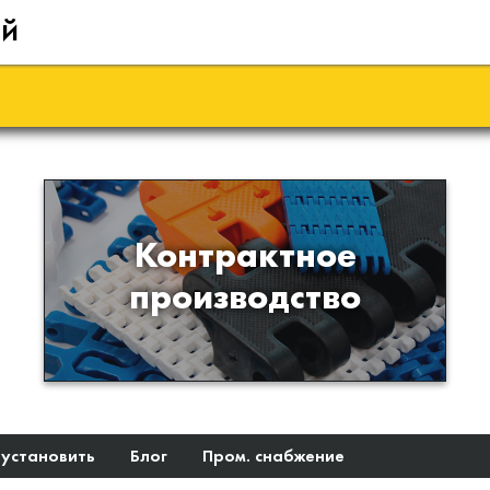
ий
Производство изделий из
Контрактное
пластиков и полимеров по
производство
образцам либо чертежам
заказчика
 установить
Блог
Пром. снабжение