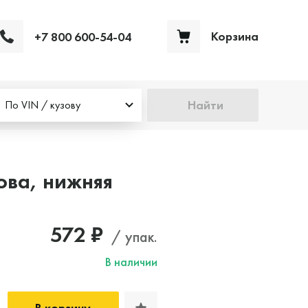
Корзина
+7 800 600-54-04
Ваша корзина пуста
Найти
По VIN / кузову
ова, нижняя
572 ₽
/ упак.
В наличии
В корзину