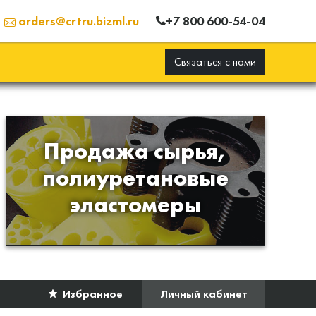
+7 800 600-54-04
orders@crtru.bizml.ru
Связаться с нами
Продажа сырья,
Продажа сырья для
полиуретановые
производства изделий из
эластомеры
полиуретана
Избранное
Личный кабинет