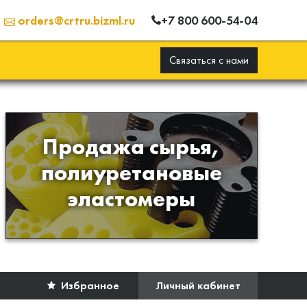
+7 800 600-54-04
orders@crtru.bizml.ru
Связаться с нами
Продажа сырья,
Продажа сырья для
полиуретановые
производства изделий из
эластомеры
полиуретана
Избранное
Личный кабинет