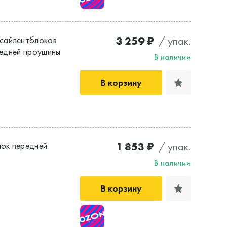
3 259 ₽
/ упак.
сайлентблоков
редней проушины
В наличии
В корзину
1 853 ₽
/ упак.
ок передней
В наличии
В корзину