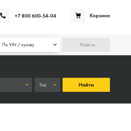
Корзина
+7 800 600-54-04
Ваша корзина пуста
Найти
По VIN / кузову
Найти
Год