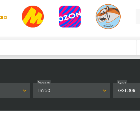
ква
, выбрать другой
Модель
Кузов
IS250
GSE30R