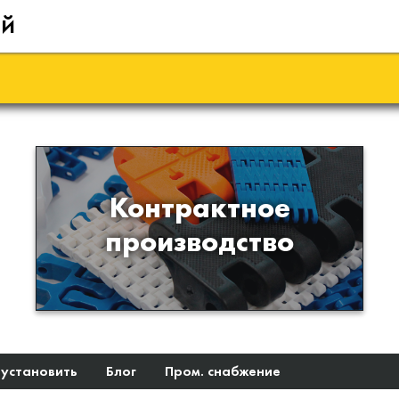
ий
Производство изделий из
Контрактное
пластиков и полимеров по
производство
образцам либо чертежам
заказчика
 установить
Блог
Пром. снабжение