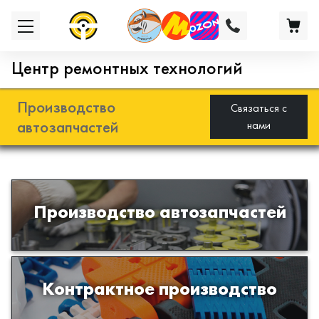
Центр ремонтных технологий
Производство
Связаться с
автозапчастей
нами
Разработка и производство деталей
Производство автозапчастей
из эластомеров для подвески
автомобиля
Производство изделий из пластиков
Контрактное производство
и полимеров по образцам либо
чертежам заказчика