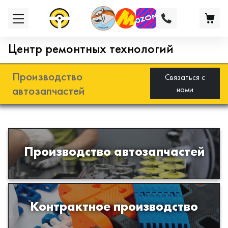
Центр ремонтных технологий
Производство
Связаться с
автозапчастей
нами
Разработка и производство деталей
Производство автозапчастей
из эластомеров для подвески
автомобиля
Производство изделий из пластиков
Контрактное производство
и полимеров по образцам либо
чертежам заказчика