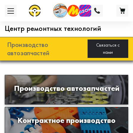
Центр ремонтных технологий
Производство
Связаться с
автозапчастей
нами
Разработка и производство деталей
Производство автозапчастей
из эластомеров для подвески
автомобиля
Производство изделий из пластиков
Контрактное производство
и полимеров по образцам либо
чертежам заказчика