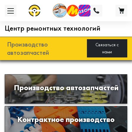
Центр ремонтных технологий
Производство
Связаться с
автозапчастей
нами
Разработка и производство деталей
Производство автозапчастей
из эластомеров для подвески
автомобиля
Производство изделий из пластиков
Контрактное производство
и полимеров по образцам либо
чертежам заказчика