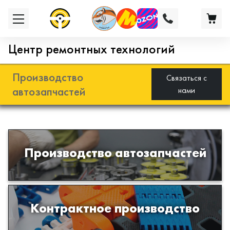
Центр ремонтных технологий
Производство
Связаться с
автозапчастей
нами
Разработка и производство деталей
Производство автозапчастей
из эластомеров для подвески
автомобиля
Производство изделий из пластиков
Контрактное производство
и полимеров по образцам либо
чертежам заказчика