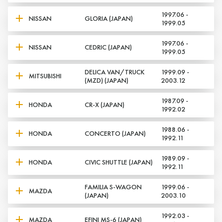
1997.06 -
NISSAN
GLORIA (JAPAN)
1999.05
1997.06 -
NISSAN
CEDRIC (JAPAN)
1999.05
DELICA VAN/TRUCK
1999.09 -
MITSUBISHI
(MZD) (JAPAN)
2003.12
1987.09 -
HONDA
CR-X (JAPAN)
1992.02
1988.06 -
HONDA
CONCERTO (JAPAN)
1992.11
1989.09 -
HONDA
CIVIC SHUTTLE (JAPAN)
1992.11
FAMILIA S-WAGON
1999.06 -
MAZDA
(JAPAN)
2003.10
1992.03 -
MAZDA
EFINI MS-6 (JAPAN)