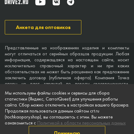
Анкета для оптовиков
Представленные на изображениях изделия и комплекты
могут отличаться от серийных образцов продукции. Любая
информация, содержащаяся на настоящем сайте, носит
исключительно справочный характер и ни при каких
обстоятельствах не может быть расценена как предложение
заключить договор (публичная оферта). Компания Точка
опоры не дает гарантий по поводу своевременности,
точности и полноты информации на веб-сайте, а также по
Мы используем файлы cookies и сервисы для сбора
поводу беспрепятственного доступа к нему в любое время.
статистики (Яндекс, CarrotQuest) для улучшения работы
Технические характеристики и комплектация изделий,
сайта. Сбор можно отключить в настройках вашего бразера.
указанные на сайте, приведены для примера и могут быть
Продолжая пользоваться данным сайтом crt.ru
изменены в любое время без предварительного уведомления.
(tochkaopory.shop), вы соглашаетсь с этим. Вы можете
ознакомиться с
Политикой в области персональных данных
© Точка опоры, 2021–2026
Защита персональной информации
Принимаю