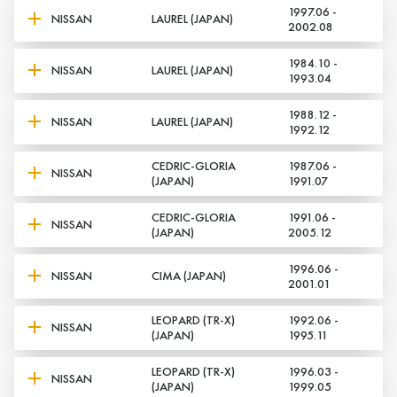
1997.06 -
NISSAN
LAUREL (JAPAN)
2002.08
1984.10 -
NISSAN
LAUREL (JAPAN)
1993.04
1988.12 -
NISSAN
LAUREL (JAPAN)
1992.12
CEDRIC-GLORIA
1987.06 -
Да, верно
Нет, выбрать другой
NISSAN
(JAPAN)
1991.07
CEDRIC-GLORIA
1991.06 -
NISSAN
(JAPAN)
2005.12
1996.06 -
NISSAN
CIMA (JAPAN)
2001.01
LEOPARD (TR-X)
1992.06 -
NISSAN
(JAPAN)
1995.11
LEOPARD (TR-X)
1996.03 -
NISSAN
(JAPAN)
1999.05