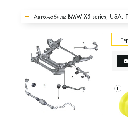
Автомобиль:
BMW
X5 series,
USA,
Пер
1