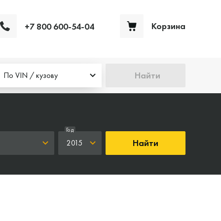
Корзина
+7 800 600-54-04
Ваша корзина пуста
Найти
По VIN / кузову
Год
Найти
2015