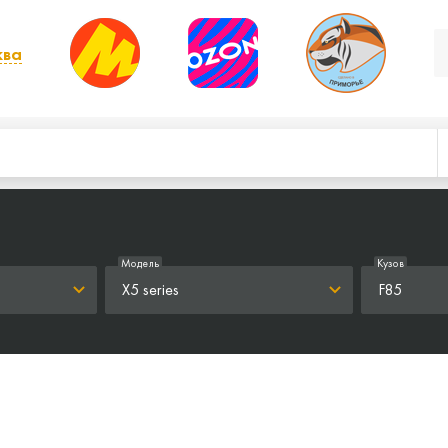
ква
, выбрать другой
Модель
Кузов
X5 series
F85