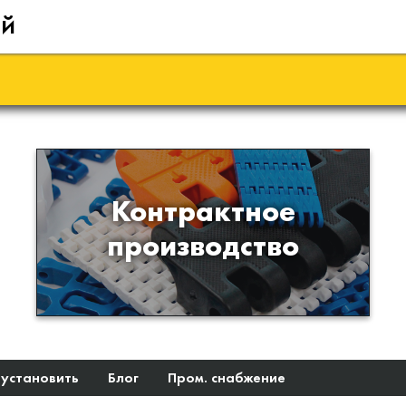
ий
Производство изделий из
Контрактное
пластиков и полимеров по
производство
образцам либо чертежам
заказчика
 установить
Блог
Пром. снабжение