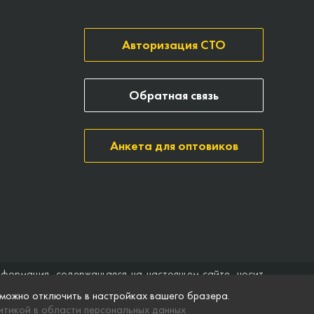
Авторизация СТО
Обратная связь
Анкета для оптовиков
нформация, содержащаяся на настоящем сайте, носит
ить договор (публичная оферта). Компания Точка опоры
 можно отключить в настройках вашего бразера.
ятственного доступа к нему в любое время. Технические
тикой в области персональных данных