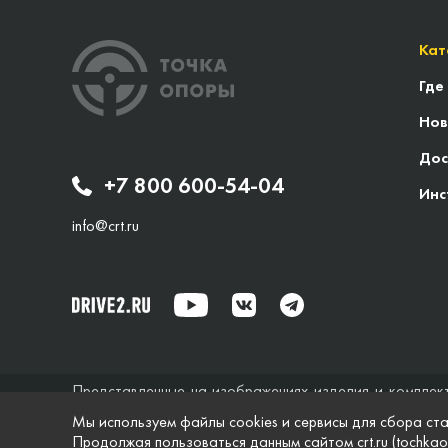
Кат
Где
Нов
Дос
+7 800 600-54-04
Инс
info@crt.ru
Представленные на изображениях изделия и комплек
исключительно справочный характер и ни при каких об
Мы используем файлы cookies и сервисы для сбора ста
не дает гарантий по поводу своевременности, точности
Продолжая пользоваться данным сайтом crt.ru (tochkao