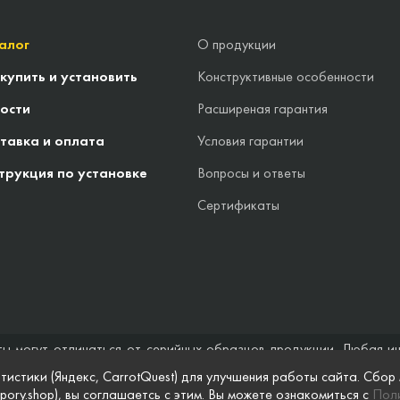
алог
О продукции
 купить и установить
Конструктивные особенности
ости
Расширеная гарантия
тавка и оплата
Условия гарантии
трукция по установке
Вопросы и ответы
Сертификаты
ты могут отличаться от серийных образцов продукции. Любая и
стоятельствах не может быть расценена как предложение заключ
тистики (Яндекс, CarrotQuest) для улучшения работы сайта. Сбор
 и полноты информации на веб-сайте, а также по поводу беспреп
pory.shop), вы соглашаетсь с этим. Вы можете ознакомиться с
Поли