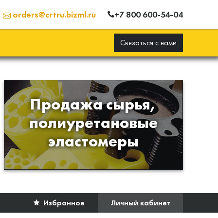
+7 800 600-54-04
orders@crtru.bizml.ru
Связаться с нами
Продажа сырья,
Продажа сырья для
полиуретановые
производства изделий из
эластомеры
полиуретана
Избранное
Личный кабинет