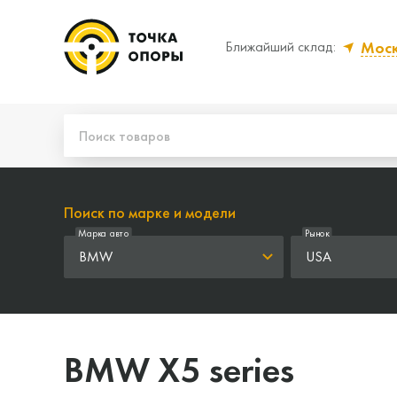
Мос
Ближайший склад:
Да, верно
Нет
Поиск по марке и модели
Марка авто
Рынок
BMW
USA
BMW X5 series