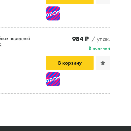
984 ₽
/ упак.
лок передней
й
В наличии
В корзину