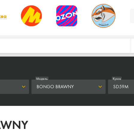
ква
, выбрать другой
Модель
Кузов
BONGO BRAWNY
SD59M
AWNY