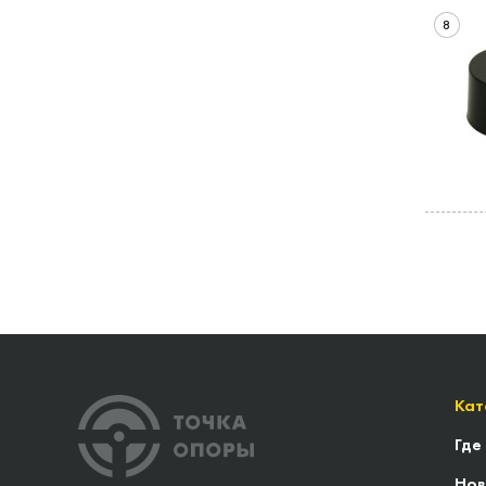
8
Кат
Где
Нов