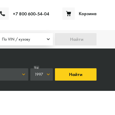
Корзина
+7 800 600-54-04
Ваша корзина пуста
Найти
По VIN / кузову
Год
Найти
1997