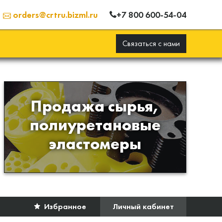
+7 800 600-54-04
orders@crtru.bizml.ru
Связаться с нами
Продажа сырья,
Продажа сырья для
полиуретановые
производства изделий из
эластомеры
полиуретана
Избранное
Личный кабинет