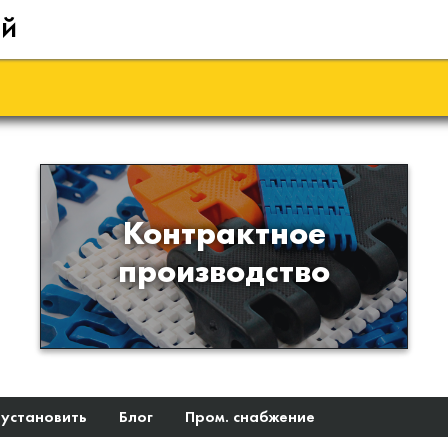
ий
Производство изделий из
Контрактное
пластиков и полимеров по
производство
образцам либо чертежам
заказчика
 установить
Блог
Пром. снабжение