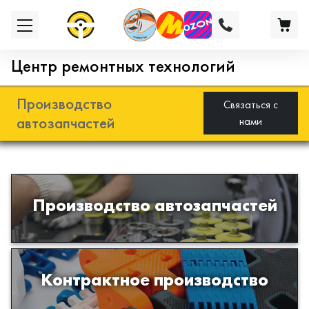
Центр ремонтных технологий
Производство
Связаться с
автозапчастей
нами
Разработка и производство деталей
Производство автозапчастей
из эластомеров для подвески
автомобиля
Производство изделий из пластиков
Контрактное производство
и полимеров по образцам либо
чертежам заказчика