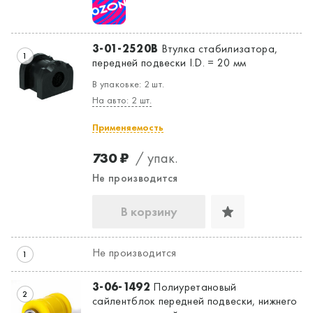
Да, верно
Нет, выбрать другой
3-01-2520B
Втулка стабилизатора,
1
передней подвески I.D. = 20 мм
В упаковке: 2 шт.
На авто: 2 шт.
Применяемость
730 ₽
/ упак.
Не производится
В корзину
Не производится
1
3-06-1492
Полиуретановый
2
сайлентблок передней подвески, нижнего