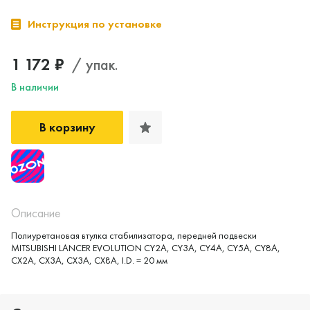
Инструкция по установке
1 172 ₽
/ упак.
В наличии
В корзину
Описание
Полиуретановая втулка стабилизатора, передней подвески
MITSUBISHI LANCER EVOLUTION CY2A, CY3A, CY4A, CY5A, CY8A,
CX2A, CX3A, CX3A, CX8A, I.D. = 20 мм