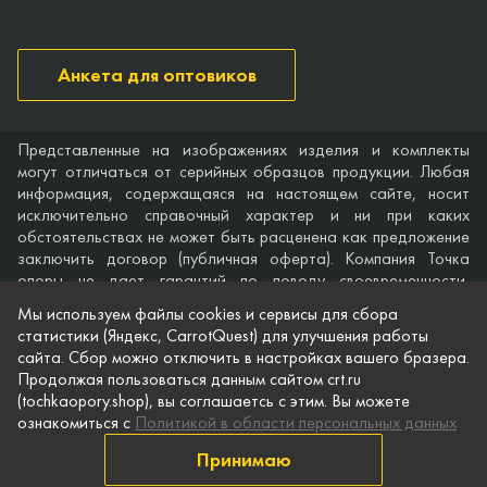
Анкета для оптовиков
Представленные на изображениях изделия и комплекты
могут отличаться от серийных образцов продукции. Любая
информация, содержащаяся на настоящем сайте, носит
исключительно справочный характер и ни при каких
обстоятельствах не может быть расценена как предложение
заключить договор (публичная оферта). Компания Точка
опоры не дает гарантий по поводу своевременности,
точности и полноты информации на веб-сайте, а также по
Мы используем файлы cookies и сервисы для сбора
поводу беспрепятственного доступа к нему в любое время.
статистики (Яндекс, CarrotQuest) для улучшения работы
Технические характеристики и комплектация изделий,
сайта. Сбор можно отключить в настройках вашего бразера.
указанные на сайте, приведены для примера и могут быть
Продолжая пользоваться данным сайтом crt.ru
изменены в любое время без предварительного уведомления.
(tochkaopory.shop), вы соглашаетсь с этим. Вы можете
ознакомиться с
Политикой в области персональных данных
© Точка опоры, 2021–2026
Защита персональной информации
Принимаю
Публичная оферта