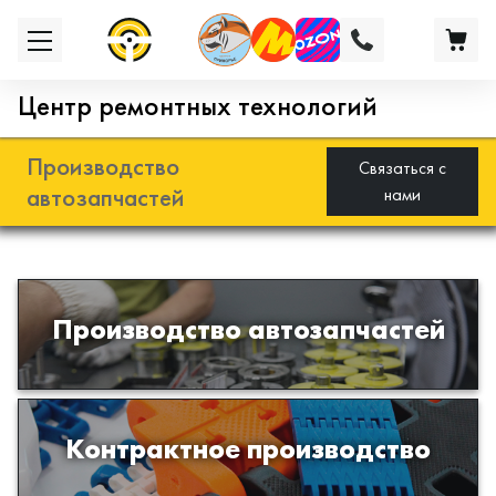
Центр ремонтных технологий
Производство
Связаться с
автозапчастей
нами
Разработка и производство деталей
Производство автозапчастей
из эластомеров для подвески
автомобиля
Производство изделий из пластиков
Контрактное производство
и полимеров по образцам либо
чертежам заказчика