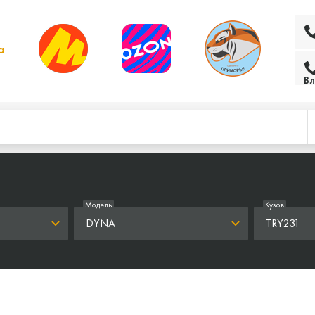
а
 выбрать другой
Вл
Модель
Кузов
DYNA
TRY231