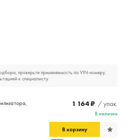
одбора, проверьте применяемость по VIN‑номеру,
ьтацией к специалисту.
1 164 ₽
/ упак.
билизатора,
В наличии
В корзину