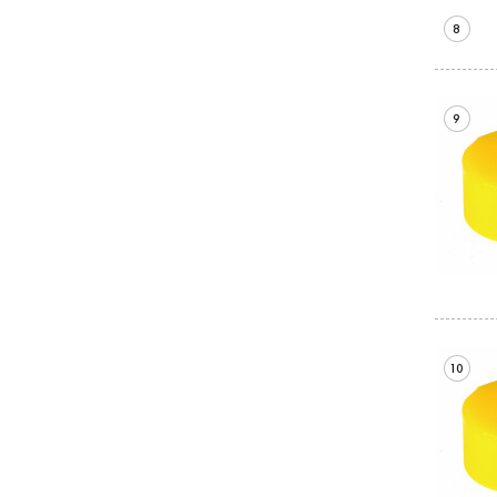
8
9
10