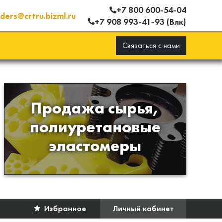
+7 800 600-54-04
ders@crtru.bizml.ru
+7 908 993-41-93 (Влк)
Связаться с нами
Продажа сырья,
Продажа сырья для
полиуретановые
производства изделий из
эластомеры
полиуретана
Избранное
Личный кабинет