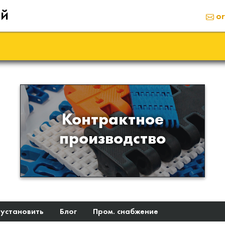
ий
or
Производство изделий из
Контрактное
пластиков и полимеров по
производство
образцам либо чертежам
заказчика
 установить
Блог
Пром. снабжение