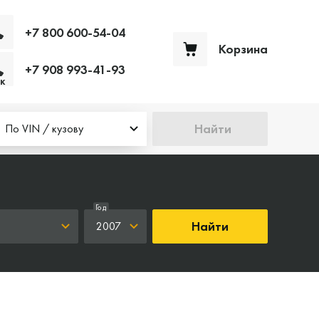
+7 800 600-54-04
Корзина
+7 908 993-41-93
Ваша корзина пуста
к
Найти
По VIN / кузову
Год
Найти
2007