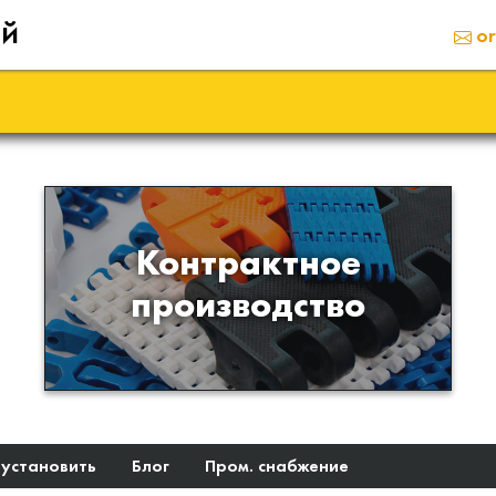
ий
or
Производство изделий из
Контрактное
пластиков и полимеров по
производство
образцам либо чертежам
заказчика
 установить
Блог
Пром. снабжение