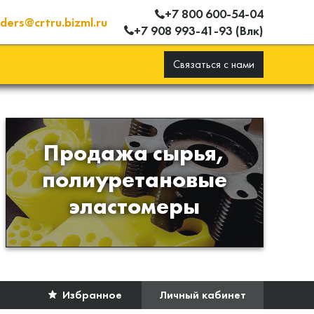
+7 800 600-54-04
ders@crtru.bizml.ru
+7 908 993-41-93 (Влк)
Связаться с нами
Продажа сырья,
Продажа сырья для
полиуретановые
производства изделий из
эластомеры
полиуретана
Избранное
Личный кабинет