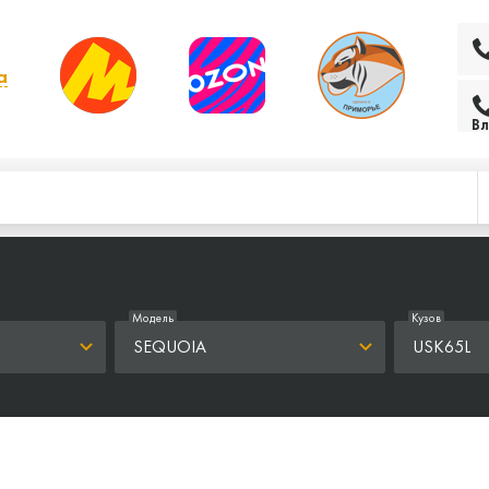
а
 выбрать другой
Вл
Модель
Кузов
SEQUOIA
USK65L