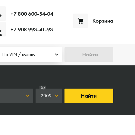
+7 800 600-54-04
Корзина
+7 908 993-41-93
Ваша корзина пуста
к
Найти
По VIN / кузову
Год
Найти
2009