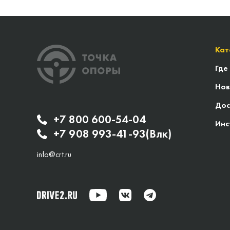
Кат
Где
Нов
Дос
+7 800 600-54-04
Инс
+7 908 993-41-93(Влк)
info@crt.ru