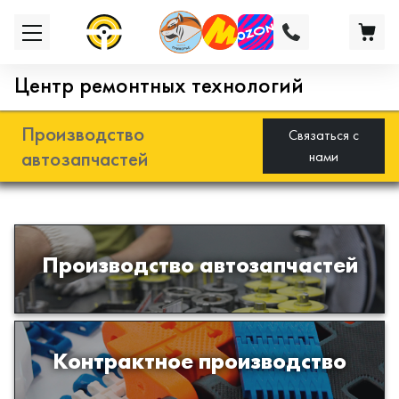
Центр ремонтных технологий
Производство
Связаться с
автозапчастей
нами
Разработка и производство деталей
Производство автозапчастей
из эластомеров для подвески
автомобиля
Производство изделий из пластиков
Контрактное производство
и полимеров по образцам либо
чертежам заказчика