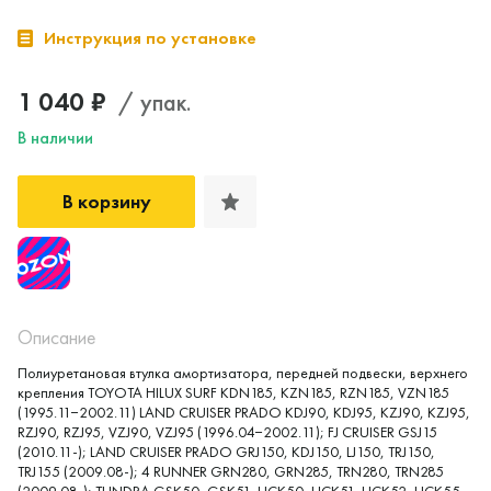
Инструкция по установке
1 040 ₽
/ упак.
В наличии
В корзину
Описание
Полиуретановая втулка амортизатора, передней подвески, верхнего
крепления TOYOTA HILUX SURF KDN185, KZN185, RZN185, VZN185
(1995.11−2002.11) LAND CRUISER PRADO KDJ90, KDJ95, KZJ90, KZJ95,
RZJ90, RZJ95, VZJ90, VZJ95 (1996.04−2002.11); FJ CRUISER GSJ15
(2010.11-); LAND CRUISER PRADO GRJ150, KDJ150, LJ150, TRJ150,
TRJ155 (2009.08-); 4 RUNNER GRN280, GRN285, TRN280, TRN285
(2009.08-); TUNDRA GSK50, GSK51, UCK50, UCK51, UCK52, UCK55,