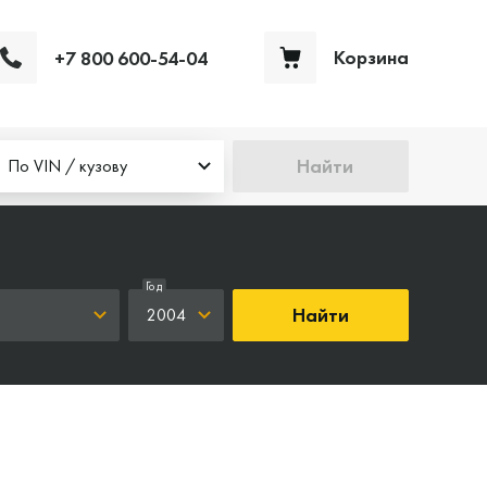
Корзина
+7 800 600-54-04
Ваша корзина пуста
Найти
По VIN / кузову
Год
Найти
2004