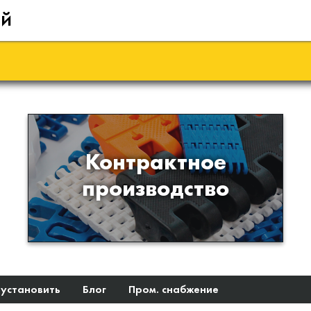
ий
Производство изделий из
Контрактное
пластиков и полимеров по
производство
образцам либо чертежам
заказчика
 установить
Блог
Пром. снабжение