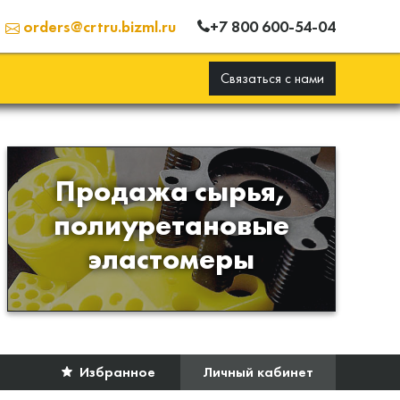
+7 800 600-54-04
orders@crtru.bizml.ru
Связаться с нами
Продажа сырья,
Продажа сырья для
полиуретановые
производства изделий из
эластомеры
полиуретана
Избранное
Личный кабинет