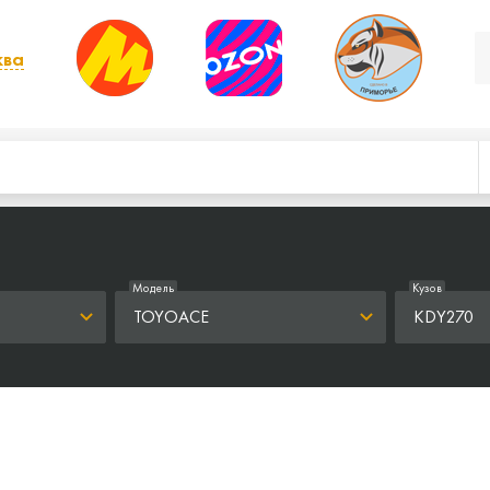
ква
, выбрать другой
Модель
Кузов
TOYOACE
KDY270