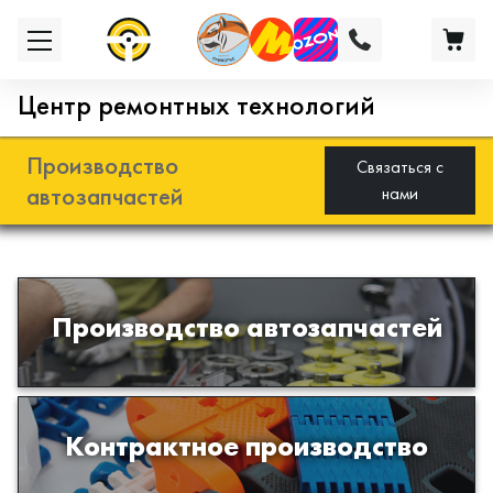
Центр ремонтных технологий
Производство
Связаться с
автозапчастей
нами
Разработка и производство деталей
Производство автозапчастей
из эластомеров для подвески
автомобиля
Производство изделий из пластиков
Контрактное производство
и полимеров по образцам либо
чертежам заказчика