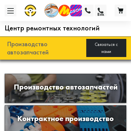
Влк
Центр ремонтных технологий
Производство
Связаться с
автозапчастей
нами
Разработка и производство деталей
Производство автозапчастей
из эластомеров для подвески
автомобиля
Производство изделий из пластиков
Контрактное производство
и полимеров по образцам либо
чертежам заказчика