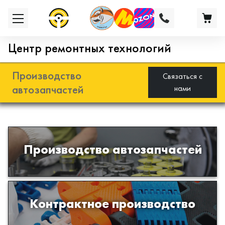
Центр ремонтных технологий
Производство
Связаться с
автозапчастей
нами
Разработка и производство деталей
Производство автозапчастей
из эластомеров для подвески
автомобиля
Производство изделий из пластиков
Контрактное производство
и полимеров по образцам либо
чертежам заказчика