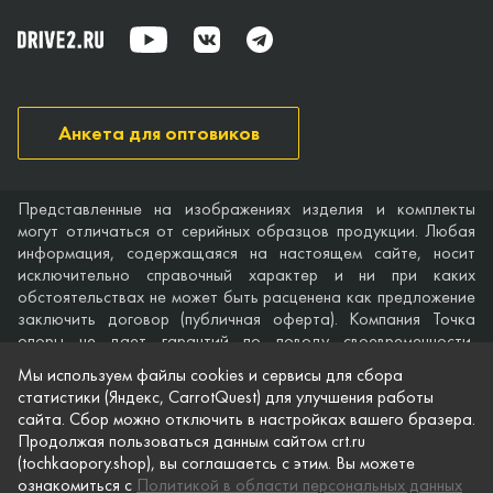
Анкета для оптовиков
Представленные на изображениях изделия и комплекты
могут отличаться от серийных образцов продукции. Любая
информация, содержащаяся на настоящем сайте, носит
исключительно справочный характер и ни при каких
обстоятельствах не может быть расценена как предложение
заключить договор (публичная оферта). Компания Точка
опоры не дает гарантий по поводу своевременности,
точности и полноты информации на веб-сайте, а также по
Мы используем файлы cookies и сервисы для сбора
поводу беспрепятственного доступа к нему в любое время.
статистики (Яндекс, CarrotQuest) для улучшения работы
Технические характеристики и комплектация изделий,
сайта. Сбор можно отключить в настройках вашего бразера.
указанные на сайте, приведены для примера и могут быть
Продолжая пользоваться данным сайтом crt.ru
изменены в любое время без предварительного уведомления.
(tochkaopory.shop), вы соглашаетсь с этим. Вы можете
ознакомиться с
Политикой в области персональных данных