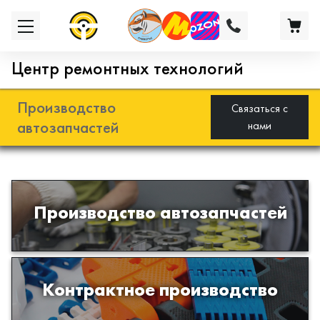
Центр ремонтных технологий
Производство
Связаться с
автозапчастей
нами
Разработка и производство деталей
Производство автозапчастей
из эластомеров для подвески
автомобиля
Производство изделий из пластиков
Контрактное производство
и полимеров по образцам либо
чертежам заказчика