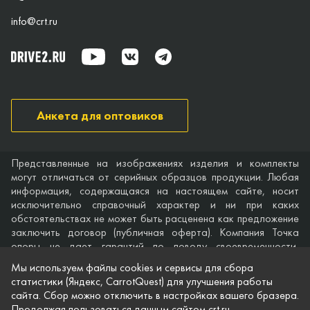
info@crt.ru
Анкета для оптовиков
Представленные на изображениях изделия и комплекты
могут отличаться от серийных образцов продукции. Любая
информация, содержащаяся на настоящем сайте, носит
исключительно справочный характер и ни при каких
обстоятельствах не может быть расценена как предложение
заключить договор (публичная оферта). Компания Точка
опоры не дает гарантий по поводу своевременности,
точности и полноты информации на веб-сайте, а также по
Мы используем файлы cookies и сервисы для сбора
поводу беспрепятственного доступа к нему в любое время.
статистики (Яндекс, CarrotQuest) для улучшения работы
Технические характеристики и комплектация изделий,
сайта. Сбор можно отключить в настройках вашего бразера.
указанные на сайте, приведены для примера и могут быть
Продолжая пользоваться данным сайтом crt.ru