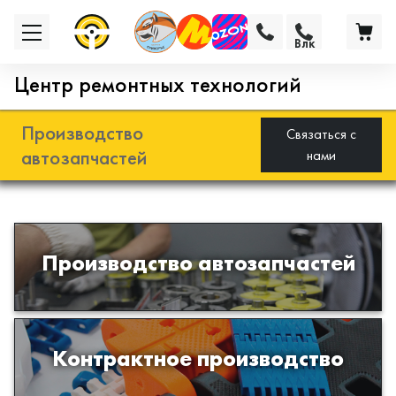
Влк
Центр ремонтных технологий
Производство
Связаться с
автозапчастей
нами
Разработка и производство деталей
Производство автозапчастей
из эластомеров для подвески
автомобиля
Производство изделий из пластиков
Контрактное производство
и полимеров по образцам либо
чертежам заказчика