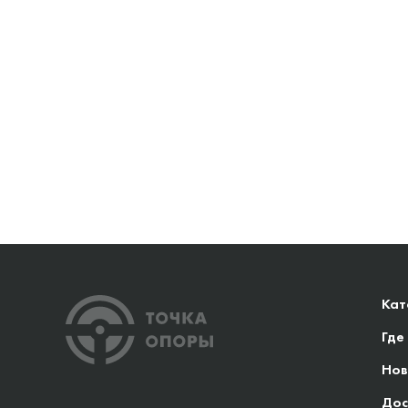
Кат
Где
Нов
Дос