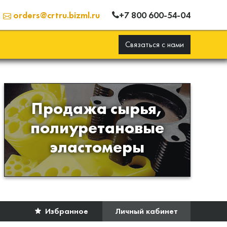
+7 800 600-54-04
orders@crtru.bizml.ru
Связаться с нами
Продажа сырья,
Продажа сырья для
полиуретановые
производства изделий из
эластомеры
полиуретана
Избранное
Личный кабинет