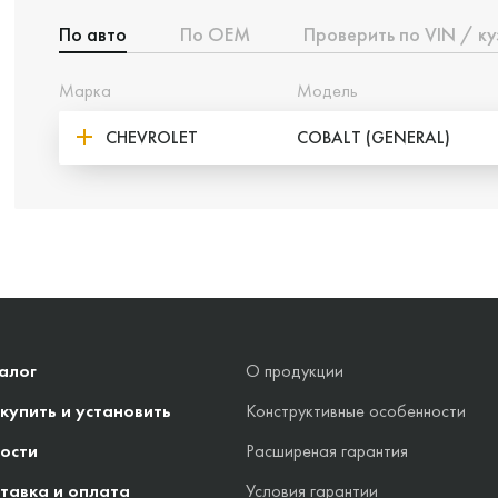
По авто
По ОЕМ
Проверить по VIN / ку
Марка
Модель
CHEVROLET
COBALT (GENERAL)
алог
О продукции
 купить и установить
Конструктивные особенности
ости
Расширеная гарантия
тавка и оплата
Условия гарантии