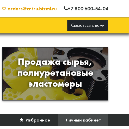
+7 800 600-54-04
orders@crtru.bizml.ru
Связаться с нами
Продажа сырья,
Продажа сырья для
полиуретановые
производства изделий из
эластомеры
полиуретана
Избранное
Личный кабинет