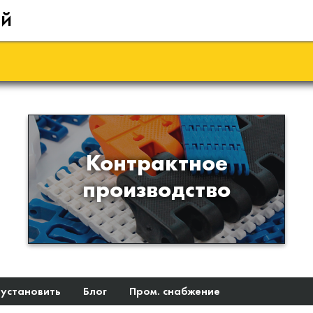
ий
Производство изделий из
Контрактное
пластиков и полимеров по
производство
образцам либо чертежам
заказчика
 установить
Блог
Пром. снабжение