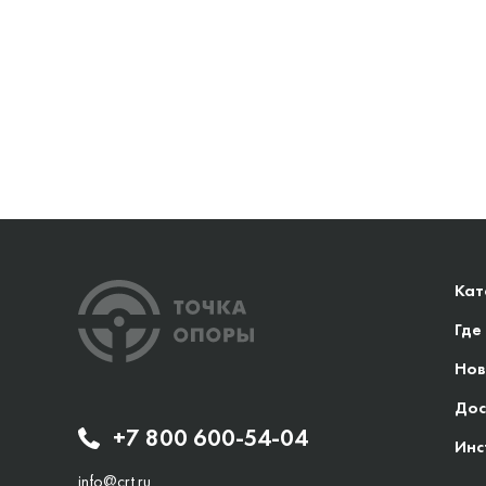
Кат
Где
Нов
Дос
+7 800 600-54-04
Инс
info@crt.ru