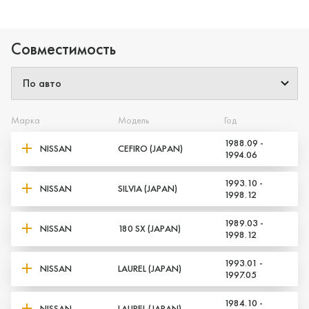
Совместимость
Да, верно
Нет, выбрать другой
Марка
Модель
Год
1988.09 -
NISSAN
CEFIRO (JAPAN)
1994.06
1993.10 -
NISSAN
SILVIA (JAPAN)
1998.12
1989.03 -
NISSAN
180 SX (JAPAN)
1998.12
1993.01 -
NISSAN
LAUREL (JAPAN)
1997.05
1984.10 -
NISSAN
LAUREL (JAPAN)