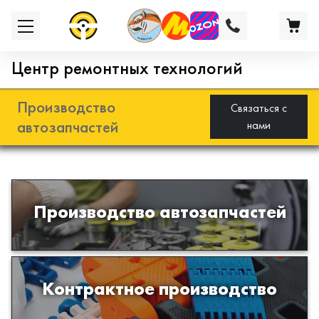
Центр ремонтных технологий
Производство
Связаться с
автозапчастей
нами
Разработка и производство деталей
Производство автозапчастей
из эластомеров для подвески
автомобиля
Производство изделий из пластиков
Контрактное производство
и полимеров по образцам либо
чертежам заказчика