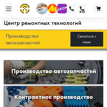
Влк
Центр ремонтных технологий
Производство
Связаться с
автозапчастей
нами
Разработка и производство деталей
Производство автозапчастей
из эластомеров для подвески
автомобиля
Производство изделий из пластиков
Контрактное производство
и полимеров по образцам либо
чертежам заказчика