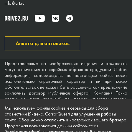
info@crt.ru
Анкета для оптовиков
Представленные на изображениях изделия и комплекты
могут отличаться от серийных образцов продукции. Любая
информация, содержащаяся на настоящем сайте, носит
исключительно справочный характер и ни при каких
обстоятельствах не может быть расценена как предложение
заключить договор (публичная оферта). Компания Точка
опоры не дает гарантий по поводу своевременности,
точности и полноты информации на веб-сайте, а также по
Мы используем файлы cookies и сервисы для сбора
поводу беспрепятственного доступа к нему в любое время.
статистики (Яндекс, CarrotQuest) для улучшения работы
Технические характеристики и комплектация изделий,
сайта. Сбор можно отключить в настройках вашего бразера.
указанные на сайте, приведены для примера и могут быть
Продолжая пользоваться данным сайтом crt.ru
изменены в любое время без предварительного уведомления.
(tochkaopory.shop), вы соглашаетсь с этим. Вы можете