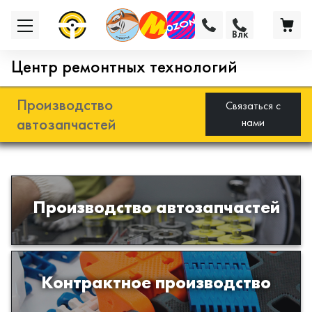
Влк
Центр ремонтных технологий
Производство
Связаться с
автозапчастей
нами
Разработка и производство деталей
Производство автозапчастей
из эластомеров для подвески
автомобиля
Производство изделий из пластиков
Контрактное производство
и полимеров по образцам либо
чертежам заказчика