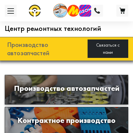
Центр ремонтных технологий
Производство
Связаться с
автозапчастей
нами
Разработка и производство деталей
Производство автозапчастей
из эластомеров для подвески
автомобиля
Производство изделий из пластиков
Контрактное производство
и полимеров по образцам либо
чертежам заказчика