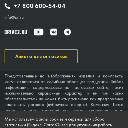
+7 800 600-54-04
info@crt.ru
Анкета для оптовиков
Представленные на изображениях изделия и комплекты
могут отличаться от серийных образцов продукции. Любая
информация, содержащаяся на настоящем сайте, носит
исключительно справочный характер и ни при каких
обстоятельствах не может быть расценена как предложение
заключить договор (публичная оферта). Компания Точка
опоры не дает гарантий по поводу своевременности,
точности и полноты информации на веб-сайте, а также по
Мы используем файлы cookies и сервисы для сбора
поводу беспрепятственного доступа к нему в любое время.
статистики (Яндекс, CarrotQuest) для улучшения работы
Технические характеристики и комплектация изделий,