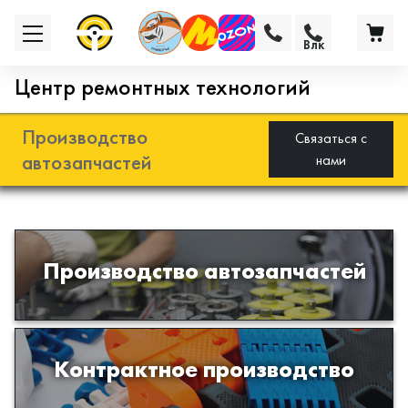
Влк
Центр ремонтных технологий
Производство
Связаться с
автозапчастей
нами
Разработка и производство деталей
Производство автозапчастей
из эластомеров для подвески
автомобиля
Производство изделий из пластиков
Контрактное производство
и полимеров по образцам либо
чертежам заказчика