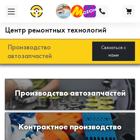
Центр ремонтных технологий
Производство
Связаться с
автозапчастей
нами
Разработка и производство деталей
Производство автозапчастей
из эластомеров для подвески
автомобиля
Производство изделий из пластиков
Контрактное производство
и полимеров по образцам либо
чертежам заказчика