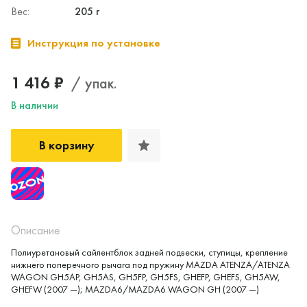
Вес:
205 г
Инструкция по установке
1 416 ₽
/ упак.
В наличии
В корзину
Описание
Полиуретановый сайлентблок задней подвески, ступицы, крепление
Да, верно
Нет, выбрать другой
нижнего поперечного рычага под пружину MAZDA ATENZA/ATENZA
WAGON GH5AP, GH5AS, GH5FP, GH5FS, GHEFP, GHEFS, GH5AW,
GHEFW (2007 —); MAZDA6/MAZDA6 WAGON GH (2007 —)