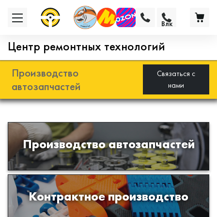
Влк
Центр ремонтных технологий
Производство
Связаться с
автозапчастей
нами
Разработка и производство деталей
Производство автозапчастей
из эластомеров для подвески
автомобиля
Производство изделий из пластиков
Контрактное производство
и полимеров по образцам либо
чертежам заказчика