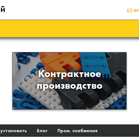
ий
or
Производство изделий из
Контрактное
пластиков и полимеров по
производство
образцам либо чертежам
заказчика
 установить
Блог
Пром. снабжение