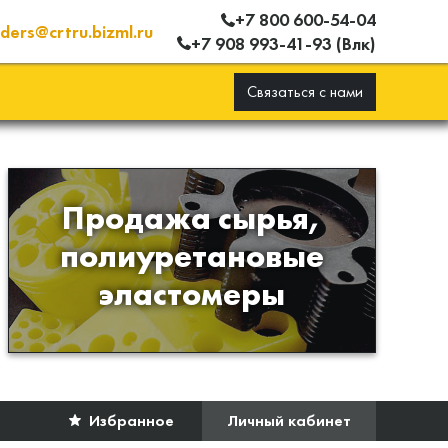
+7 800 600-54-04
ders@crtru.bizml.ru
+7 908 993-41-93 (Влк)
Связаться с нами
Продажа сырья,
Продажа сырья для
полиуретановые
производства изделий из
эластомеры
полиуретана
Избранное
Личный кабинет