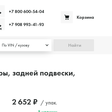
+7 800 600-54-04
Корзина
+7 908 993-41-93
Ваша корзина пуста
к
Найти
По VIN / кузову
ры, задней подвески,
2 652 ₽
/ упак.
В наличии