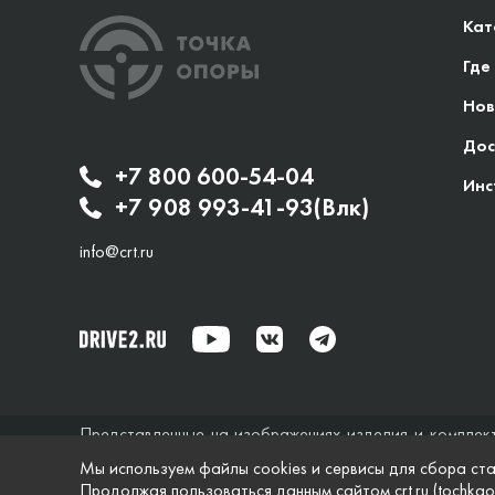
Кат
Где
Нов
Дос
+7 800 600-54-04
Инс
+7 908 993-41-93(Влк)
info@crt.ru
Представленные на изображениях изделия и комплек
исключительно справочный характер и ни при каких об
Мы используем файлы cookies и сервисы для сбора ста
не дает гарантий по поводу своевременности, точности
Продолжая пользоваться данным сайтом crt.ru (tochkao