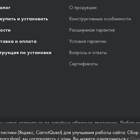
алог
О продукции
 купить и установить
Конструктивные особенности
ости
Расширеная гарантия
тавка и оплата
Условия гарантии
трукция по установке
Вопросы и ответы
Сертификаты
ты могут отличаться от серийных образцов продукции. Любая и
стоятельствах не может быть расценена как предложение заключ
тистики (Яндекс, CarrotQuest) для улучшения работы сайта. Сбор
 и полноты информации на веб-сайте, а также по поводу беспреп
pory.shop), вы соглашаетсь с этим. Вы можете ознакомиться с
Поли