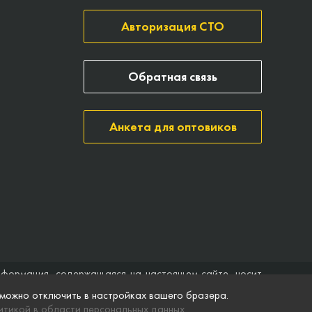
Авторизация СТО
Обратная связь
Анкета для оптовиков
нформация, содержащаяся на настоящем сайте, носит
ить договор (публичная оферта). Компания Точка опоры
 можно отключить в настройках вашего бразера.
ятственного доступа к нему в любое время. Технические
тикой в области персональных данных