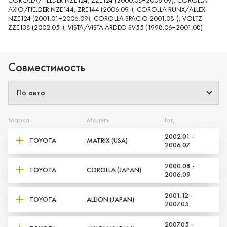
AXIO/FIELDER NZE144, ZRE144 (2006.09-); COROLLA RUNX/ALLEX
NZE124 (2001.01−2006.09); COROLLA SPACIO 2001.08-); VOLTZ
ZZE138 (2002.05-); VISTA/VISTA ARDEO SV55 (1998.06−2001.08)
Совместимость
Марка
Модель
Год
2002.01 -
TOYOTA
MATRIX (USA)
2006.07
2000.08 -
TOYOTA
COROLLA (JAPAN)
2006.09
2001.12 -
Да, верно
Нет, выбрать другой
TOYOTA
ALLION (JAPAN)
2007.05
2007.05 -