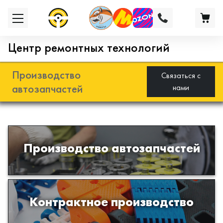
Центр ремонтных технологий
Производство
Связаться с
автозапчастей
нами
Разработка и производство деталей
Производство автозапчастей
из эластомеров для подвески
автомобиля
Производство изделий из пластиков
Контрактное производство
и полимеров по образцам либо
чертежам заказчика