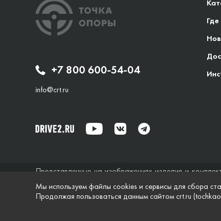
Кат
Где
Нов
Дос
+7 800 600-54-04
Инс
info@crt.ru
Представленные на изображениях изделия и комплек
исключительно справочный характер и ни при каких об
Мы используем файлы cookies и сервисы для сбора ста
не дает гарантий по поводу своевременности, точности
Продолжая пользоваться данным сайтом crt.ru (tochkao
характеристики и комплектация изделий, указанные на