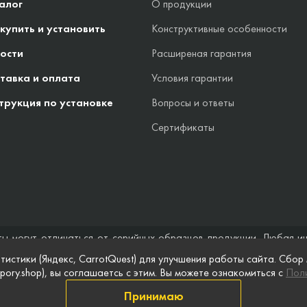
алог
О продукции
 купить и установить
Конструктивные особенности
ости
Расширеная гарантия
тавка и оплата
Условия гарантии
трукция по установке
Вопросы и ответы
Сертификаты
ты могут отличаться от серийных образцов продукции. Любая и
стоятельствах не может быть расценена как предложение заключ
тистики (Яндекс, CarrotQuest) для улучшения работы сайта. Сбор
 и полноты информации на веб-сайте, а также по поводу беспреп
pory.shop), вы соглашаетсь с этим. Вы можете ознакомиться с
Поли
 сайте, приведены для примера и могут быть изменены в любое в
Принимаю