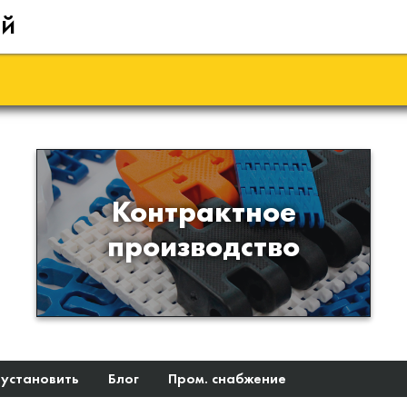
ий
Производство изделий из
Контрактное
пластиков и полимеров по
производство
образцам либо чертежам
заказчика
 установить
Блог
Пром. снабжение