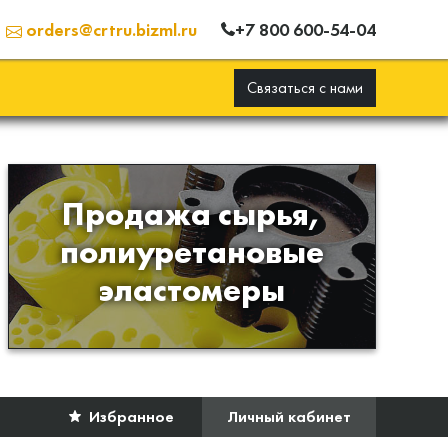
+7 800 600-54-04
orders@crtru.bizml.ru
Связаться с нами
Продажа сырья,
Продажа сырья для
полиуретановые
производства изделий из
эластомеры
полиуретана
Избранное
Личный кабинет