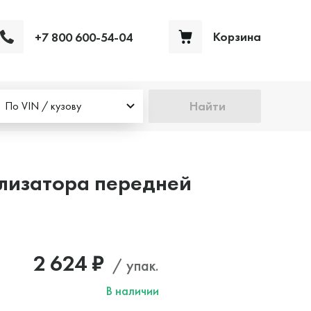
Корзина
+7 800 600-54-04
Ваша корзина пуста
Найти
По VIN / кузову
илизатора передней
2 624 ₽
/ упак.
В наличии