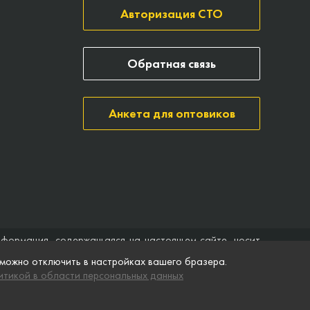
Авторизация СТО
Обратная связь
Анкета для оптовиков
нформация, содержащаяся на настоящем сайте, носит
ить договор (публичная оферта). Компания Точка опоры
 можно отключить в настройках вашего бразера.
ятственного доступа к нему в любое время. Технические
тикой в области персональных данных
ремя без предварительного уведомления.