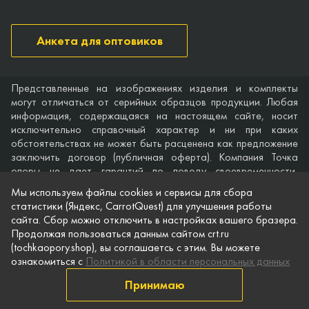
Анкета для оптовиков
Представленные на изображениях изделия и комплекты
могут отличаться от серийных образцов продукции. Любая
информация, содержащаяся на настоящем сайте, носит
исключительно справочный характер и ни при каких
обстоятельствах не может быть расценена как предложение
заключить договор (публичная оферта). Компания Точка
опоры не дает гарантий по поводу своевременности,
точности и полноты информации на веб-сайте, а также по
Мы используем файлы cookies и сервисы для сбора
поводу беспрепятственного доступа к нему в любое время.
статистики (Яндекс, CarrotQuest) для улучшения работы
Технические характеристики и комплектация изделий,
сайта. Сбор можно отключить в настройках вашего бразера.
указанные на сайте, приведены для примера и могут быть
Продолжая пользоваться данным сайтом crt.ru
изменены в любое время без предварительного уведомления.
(tochkaopory.shop), вы соглашаетсь с этим. Вы можете
ознакомиться с
Политикой в области персональных данных
© Точка опоры, 2021–2026
Защита персональной информации
Принимаю
Публичная оферта