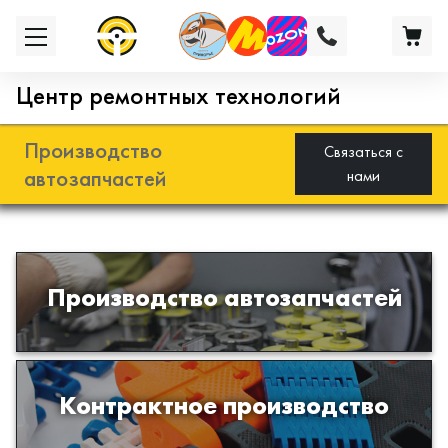
Центр ремонтных технологий
Производство
Связаться с
автозапчастей
нами
Разработка и производство деталей
Производство автозапчастей
из эластомеров для подвески
автомобиля
Производство изделий из пластиков
Контрактное производство
и полимеров по образцам либо
чертежам заказчика