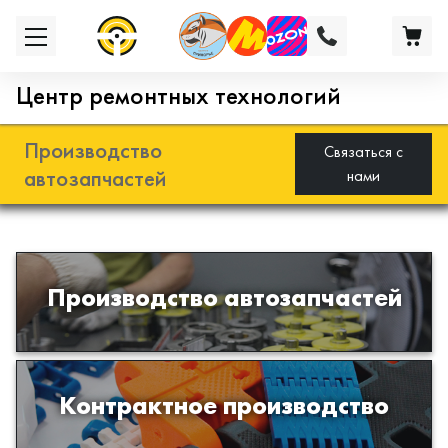
Центр ремонтных технологий
Производство
Связаться с
автозапчастей
нами
Разработка и производство деталей
Производство автозапчастей
из эластомеров для подвески
автомобиля
Производство изделий из пластиков
Контрактное производство
и полимеров по образцам либо
чертежам заказчика