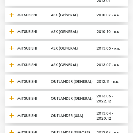
2013.07
MITSUBISHI
ASX (GENERAL)
2010.07 - н.в.
MITSUBISHI
ASX (GENERAL)
2010.10 - н.в.
MITSUBISHI
ASX (GENERAL)
2013.05 - н.в.
MITSUBISHI
ASX (GENERAL)
2013.07 - н.в.
MITSUBISHI
OUTLANDER (GENERAL)
2012.11 - н.в.
2013.06 -
Да, верно
Нет, выбрать другой
MITSUBISHI
OUTLANDER (GENERAL)
2022.12
2013.04 -
MITSUBISHI
OUTLANDER (USA)
2020.12
MITSUBISHI
OUTLANDER (EUROPE)
2012.04 - н.в.