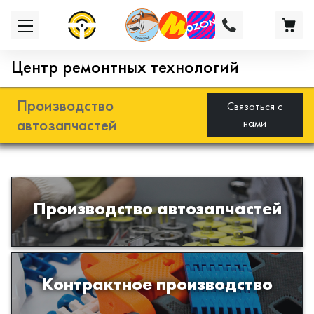
Центр ремонтных технологий
Производство
Связаться с
автозапчастей
нами
Разработка и производство деталей
Производство автозапчастей
из эластомеров для подвески
автомобиля
Производство изделий из пластиков
Контрактное производство
и полимеров по образцам либо
чертежам заказчика