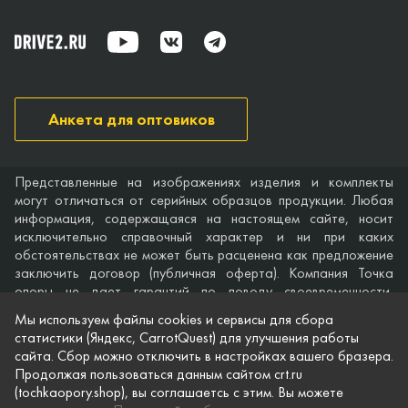
Анкета для оптовиков
Представленные на изображениях изделия и комплекты
могут отличаться от серийных образцов продукции. Любая
информация, содержащаяся на настоящем сайте, носит
исключительно справочный характер и ни при каких
обстоятельствах не может быть расценена как предложение
заключить договор (публичная оферта). Компания Точка
опоры не дает гарантий по поводу своевременности,
точности и полноты информации на веб-сайте, а также по
Мы используем файлы cookies и сервисы для сбора
поводу беспрепятственного доступа к нему в любое время.
статистики (Яндекс, CarrotQuest) для улучшения работы
Технические характеристики и комплектация изделий,
сайта. Сбор можно отключить в настройках вашего бразера.
указанные на сайте, приведены для примера и могут быть
Продолжая пользоваться данным сайтом crt.ru
изменены в любое время без предварительного уведомления.
(tochkaopory.shop), вы соглашаетсь с этим. Вы можете