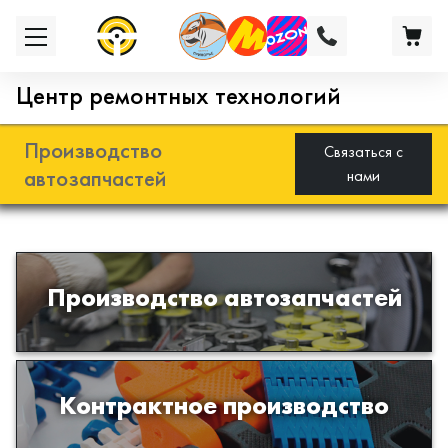
Центр ремонтных технологий
Производство
Связаться с
автозапчастей
нами
Разработка и производство деталей
Производство автозапчастей
из эластомеров для подвески
автомобиля
Производство изделий из пластиков
Контрактное производство
и полимеров по образцам либо
чертежам заказчика