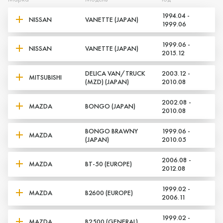
1994.04 -
NISSAN
VANETTE (JAPAN)
1999.06
1999.06 -
NISSAN
VANETTE (JAPAN)
2015.12
DELICA VAN/TRUCK
2003.12 -
MITSUBISHI
(MZD) (JAPAN)
2010.08
2002.08 -
MAZDA
BONGO (JAPAN)
Да, верно
Нет, выбрать другой
2010.08
BONGO BRAWNY
1999.06 -
MAZDA
(JAPAN)
2010.05
2006.08 -
MAZDA
BT-50 (EUROPE)
2012.08
1999.02 -
MAZDA
B2600 (EUROPE)
2006.11
1999.02 -
MAZDA
B2500 (GENERAL)