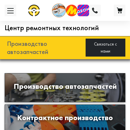
Центр ремонтных технологий
Производство
Связаться с
автозапчастей
нами
Разработка и производство деталей
Производство автозапчастей
из эластомеров для подвески
автомобиля
Производство изделий из пластиков
Контрактное производство
и полимеров по образцам либо
чертежам заказчика