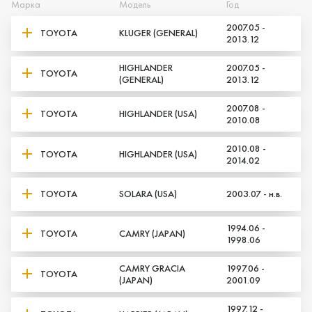
Марка
Модель
Год
2007.05 -
TOYOTA
KLUGER (GENERAL)
2013.12
HIGHLANDER
2007.05 -
TOYOTA
(GENERAL)
2013.12
2007.08 -
Да, верно
Нет, выбрать другой
TOYOTA
HIGHLANDER (USA)
2010.08
2010.08 -
TOYOTA
HIGHLANDER (USA)
2014.02
TOYOTA
SOLARA (USA)
2003.07 - н.в.
1994.06 -
TOYOTA
CAMRY (JAPAN)
1998.06
CAMRY GRACIA
1997.06 -
TOYOTA
(JAPAN)
2001.09
1997.12 -