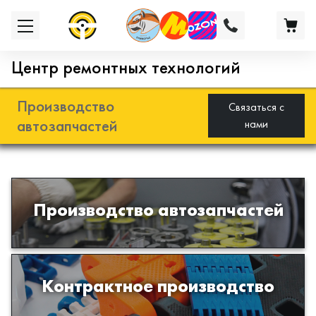
Центр ремонтных технологий
Производство
Связаться с
автозапчастей
нами
Разработка и производство деталей
Производство автозапчастей
из эластомеров для подвески
автомобиля
Производство изделий из пластиков
Контрактное производство
и полимеров по образцам либо
чертежам заказчика