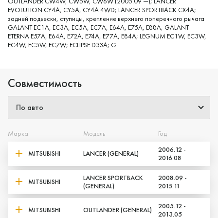
OUTLANDER CW4W, CW5W, CW6W (2005.09 —); LANCER
EVOLUTION CY4A, CY5A, CY4A 4WD; LANCER SPORTBACK CX4A;
задней подвески, ступицы, крепление верхнего поперечного рычага
GALANT EC1A, EC3A, EC5A, EC7A, E64A, E75A, E88A; GALANT
ETERNA E57A, E64A, E72A, E74A, E77A, E84A; LEGNUM EC1W, EC3W,
EC4W, EC5W, EC7W; ECLIPSE D33A; G
Совместимость
Марка
Модель
Год
Да, верно
Нет, выбрать другой
2006.12 -
MITSUBISHI
LANCER (GENERAL)
2016.08
LANCER SPORTBACK
2008.09 -
MITSUBISHI
(GENERAL)
2015.11
2005.12 -
MITSUBISHI
OUTLANDER (GENERAL)
2013.05