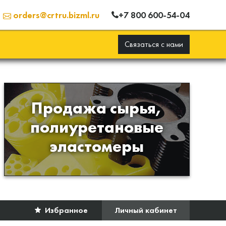
+7 800 600-54-04
orders@crtru.bizml.ru
Связаться с нами
Продажа сырья,
Продажа сырья для
полиуретановые
производства изделий из
эластомеры
полиуретана
Избранное
Личный кабинет