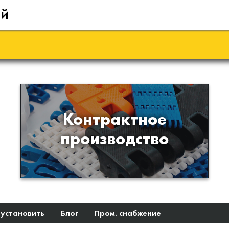
ий
Производство изделий из
Контрактное
пластиков и полимеров по
производство
образцам либо чертежам
заказчика
 установить
Блог
Пром. снабжение