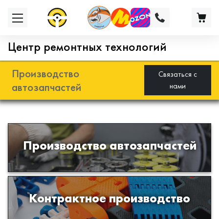
Центр ремонтных технологий
Производство
Связаться с
автозапчастей
нами
Разработка и производство деталей
Производство автозапчастей
из эластомеров для подвески
автомобиля
Производство изделий из пластиков
Контрактное производство
и полимеров по образцам либо
чертежам заказчика