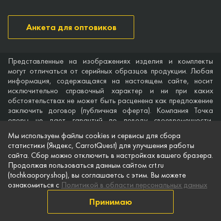
Анкета для оптовиков
Представленные на изображениях изделия и комплекты
могут отличаться от серийных образцов продукции. Любая
информация, содержащаяся на настоящем сайте, носит
исключительно справочный характер и ни при каких
обстоятельствах не может быть расценена как предложение
заключить договор (публичная оферта). Компания Точка
опоры не дает гарантий по поводу своевременности,
точности и полноты информации на веб-сайте, а также по
Мы используем файлы cookies и сервисы для сбора
поводу беспрепятственного доступа к нему в любое время.
статистики (Яндекс, CarrotQuest) для улучшения работы
Технические характеристики и комплектация изделий,
сайта. Сбор можно отключить в настройках вашего бразера.
указанные на сайте, приведены для примера и могут быть
Продолжая пользоваться данным сайтом crt.ru
изменены в любое время без предварительного уведомления.
(tochkaopory.shop), вы соглашаетсь с этим. Вы можете
ознакомиться с
Политикой в области персональных данных
© Точка опоры, 2021–2026
Защита персональной информации
Принимаю
Публичная оферта