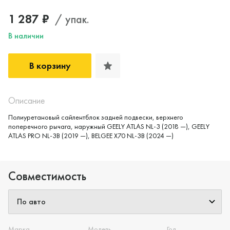
1 287 ₽
/ упак.
В наличии
В корзину
Описание
Полиуретановый сайлентблок задней подвески, верхнего
поперечного рычага, наружный GEELY ATLAS NL-3 (2018 —), GEELY
Да, верно
Нет, выбрать другой
ATLAS PRO NL-3B (2019 —), BELGEE X70 NL-3B (2024 —)
Совместимость
Марка
Модель
Год