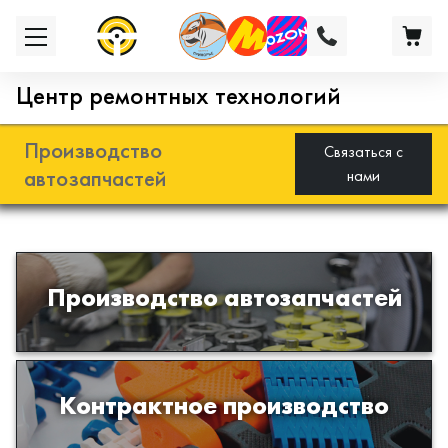
Центр ремонтных технологий
Производство
Связаться с
автозапчастей
нами
Разработка и производство деталей
Производство автозапчастей
из эластомеров для подвески
автомобиля
Производство изделий из пластиков
Контрактное производство
и полимеров по образцам либо
чертежам заказчика