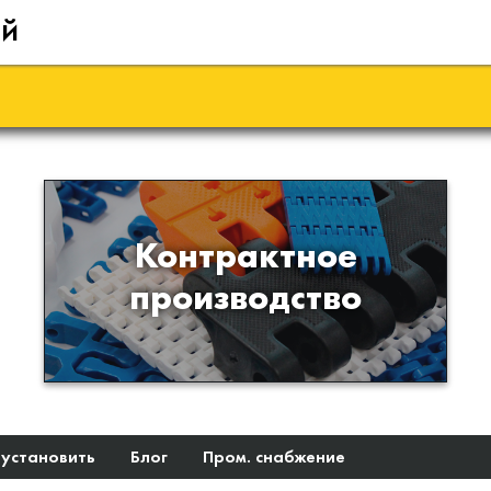
ий
Производство изделий из
Контрактное
пластиков и полимеров по
производство
образцам либо чертежам
заказчика
 установить
Блог
Пром. снабжение