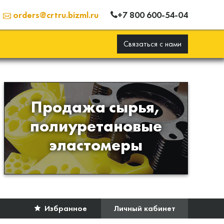
+7 800 600-54-04
orders@crtru.bizml.ru
Связаться с нами
Продажа сырья,
Продажа сырья для
полиуретановые
производства изделий из
эластомеры
полиуретана
Избранное
Личный кабинет