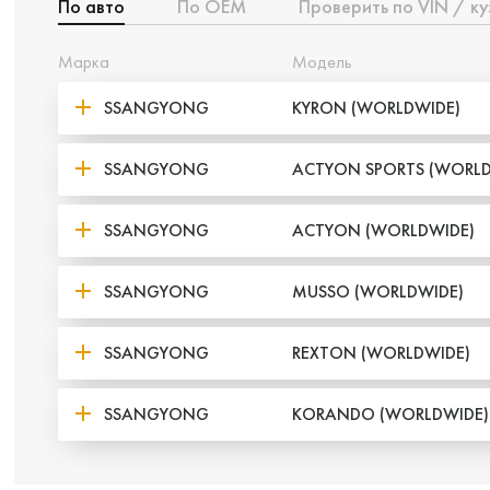
По авто
По ОЕМ
Проверить по VIN / ку
Марка
Модель
SSANGYONG
KYRON (WORLDWIDE)
SSANGYONG
ACTYON SPORTS (WORLD
SSANGYONG
ACTYON (WORLDWIDE)
SSANGYONG
MUSSO (WORLDWIDE)
SSANGYONG
REXTON (WORLDWIDE)
SSANGYONG
KORANDO (WORLDWIDE)