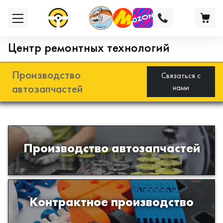
Центр ремонтных технологий
Производство
Связаться с
автозапчастей
нами
Разработка и производство деталей
Производство автозапчастей
из эластомеров для подвески
автомобиля
Производство изделий из пластиков
Контрактное производство
и полимеров по образцам либо
чертежам заказчика